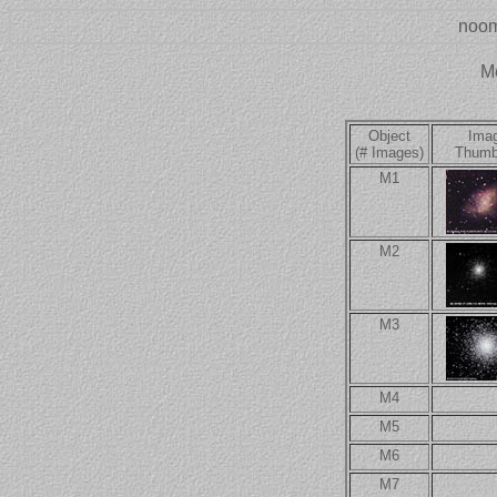
noom
M
Object
Ima
(# Images)
Thumb
M1
M2
M3
M4
M5
M6
M7