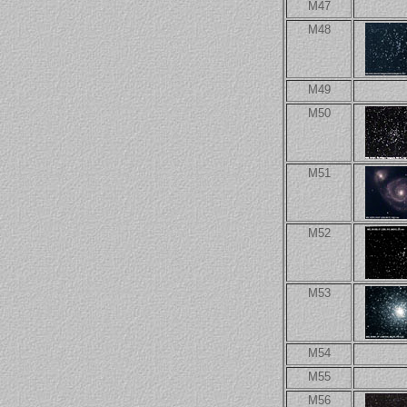
M47
M48
M49
M50
M51
M52
M53
M54
M55
M56