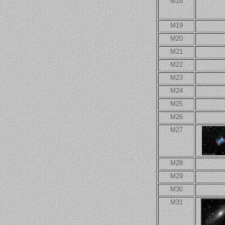
M18
M19
M20
M21
M22
M23
M24
M25
M26
M27
M28
M29
M30
M31