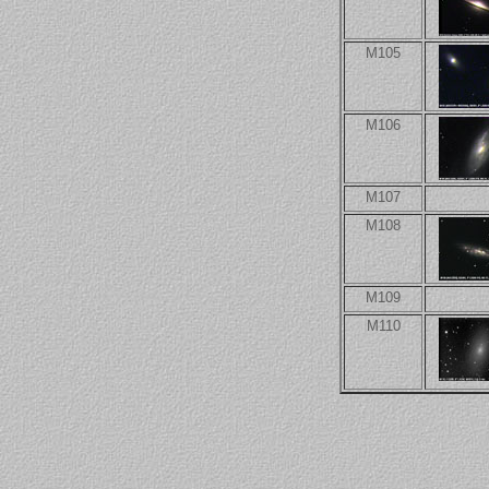
M105
M106
M107
M108
M109
M110