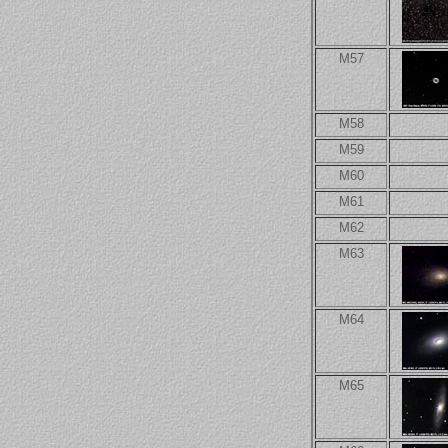
M57
M58
M59
M60
M61
M62
M63
M64
M65