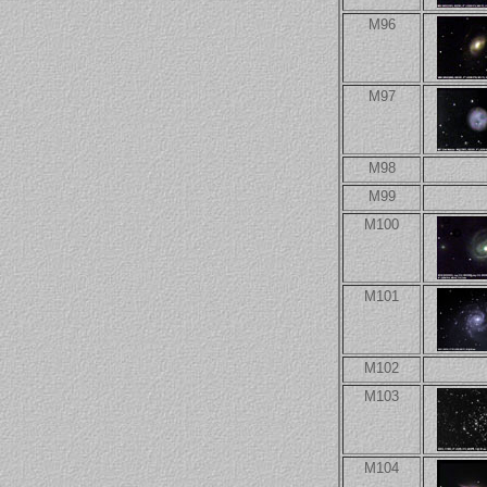
M96
M97
M98
M99
M100
M101
M102
M103
M104