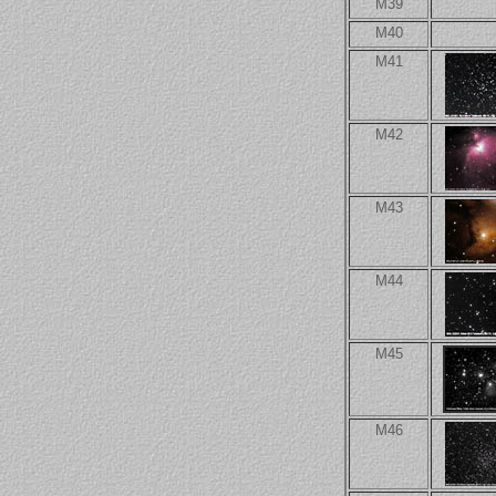
M39
M40
M41
M42
M43
M44
M45
M46