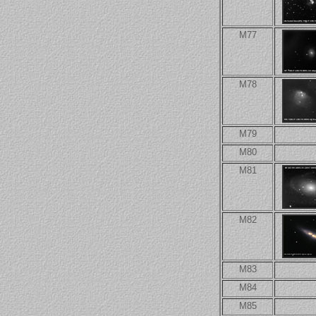
M77
M78
M79
M80
M81
M82
M83
M84
M85