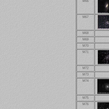
M66
M67
M68
M69
M70
M71
M72
M73
M74
M75
M76