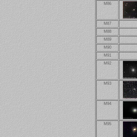
M86
M87
M88
M89
M90
M91
M92
M93
M94
M95