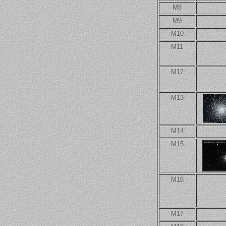
M8
M9
M10
M11
M12
M13
M14
M15
M16
M17